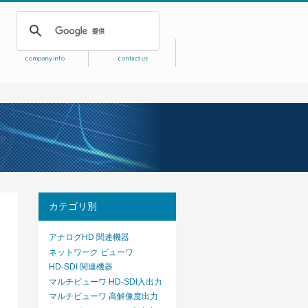
カテゴリ別
アナログHD 関連機器
ネットワーク ビューワ
HD-SDI 関連機器
マルチビューワ HD-SDI入出力
マルチビューワ 高解像度出力