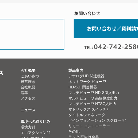
会社概要
製品案内
ごあいさつ
アナログHD 関連機器
経営理念
ネットワーク ビューワ
会社概要
HD-SDI 関連機器
沿革
マルチビューワ HD-SDI入出力
アクセス
マルチビューワ 高解像度出力
マルチビューワ NTSC入出力
マトリックス スイッチャ
ニュース
タイトルジェネレータ
（インフォメーション スクローラ）
環境への取り組み
リモート コントローラー
環境方針
その他
エコアクション21
ラック/壁掛け金具