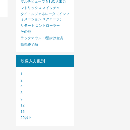
マルチビューワ NTSC入出力
マトリックス スイッチャ
タイトルジェネレータ（インフ
ォメーション スクローラ）
リモート コントローラー
その他
ラックマウント/壁掛け金具
販売終了品
映像入力数別
1
2
4
8
9
12
16
20以上