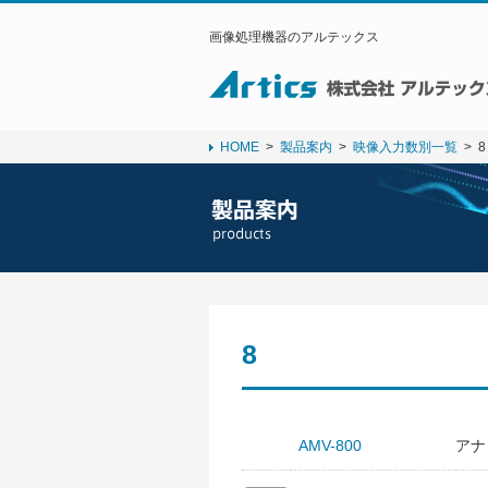
画像処理機器のアルテックス
HOME
>
製品案内
>
映像入力数別一覧
>
8
8
AMV-800
アナ