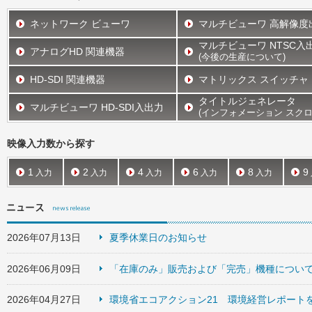
ネットワーク ビューワ
マルチビューワ 高解像度
マルチビューワ NTSC入
アナログHD 関連機器
(今後の生産について)
HD-SDI 関連機器
マトリックス スイッチャ
タイトルジェネレータ
マルチビューワ HD-SDI入出力
(インフォメーション スクロ
映像入力数から探す
1
2
4
6
8
9
入力
入力
入力
入力
入力
2026年07月13日
夏季休業日のお知らせ
2026年06月09日
「在庫のみ」販売および「完売」機種につい
2026年04月27日
環境省エコアクション21 環境経営レポート