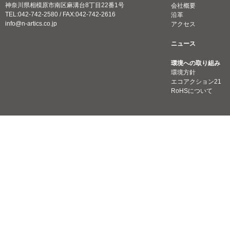
神奈川県相模原市南区麻溝台8丁目22番1号
会社概要
TEL:042-742-2580 / FAX:042-742-2616
沿革
info@n-artics.co.jp
アクセス
ニュース
環境への取り組み
環境方針
エコアクション21
RoHSについて