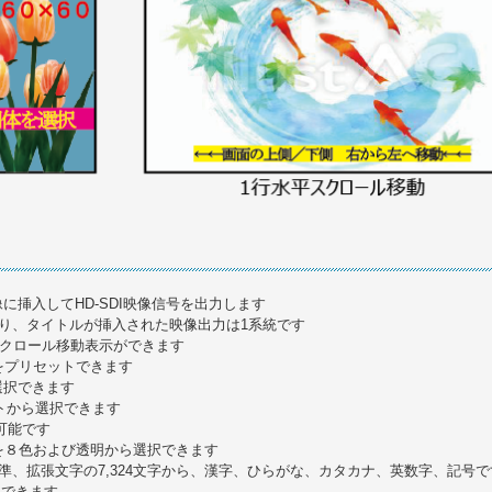
像に挿入してHD-SDI映像信号を出力します
り、タイトルが挿入された映像出力は1系統です
スクロール移動表示ができます
ルをプリセットできます
選択できます
2ドットから選択できます
可能です
を８色および透明から選択できます
準、拡張文字の7,324文字から、漢字、ひらがな、カタカナ、英数字、記号で
定できます