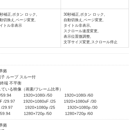
0秒補正,ボタン ロック,
30秒補正,ボタン ロック,
動切換え,ページ変更,
自動切換え,ページ変更,
イトル非表示
タイトル非表示,
スクロール速度変更,
表示位置微調整,
文字サイズ変更,スクロール停止
式準拠
端子 ループ スルー付
75Ω終端 不平衡
している映像（画素/フレーム比率）
i /59.94 1920×1080i /50 1920×1080i /60
sF /29.97 1920×1080sF /25 1920×1080sF /30
p /29.97 1920×1080p /25 1920×1080p /30
p /59.94 1280×720p /50 1280×720p /60
式準拠