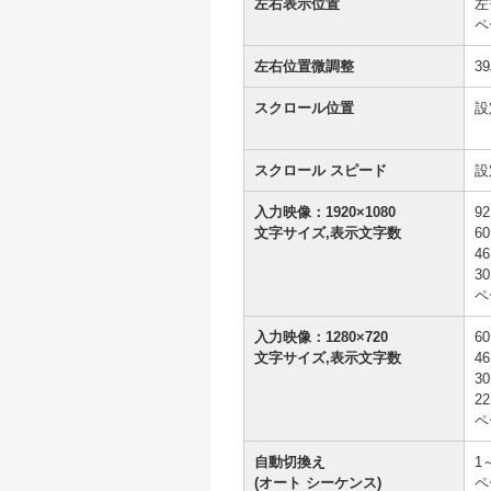
左右表示位置
左
ペ
左右位置微調整
3
スクロール位置
設
スクロール スピード
設
入力映像：1920×1080
9
文字サイズ,表示文字数
6
4
3
ペ
入力映像：1280×720
6
文字サイズ,表示文字数
4
3
2
ペ
自動切換え
1
(オート シーケンス)
ペ