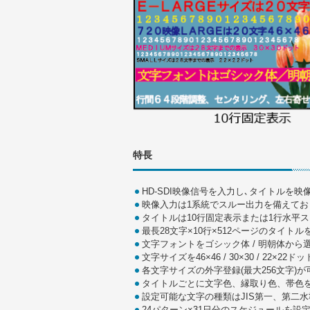
特長
HD-SDI映像信号を入力し､タイトルを映
映像入力は1系統でスルー出力を備えてお
タイトルは10行固定表示または1行水平
最長28文字×10行×512ページのタイト
文字フォントをゴシック体 / 明朝体から
文字サイズを46×46 / 30×30 / 22×2
各文字サイズの外字登録(最大256文字)が
タイトルごとに文字色、縁取り色、帯色
設定可能な文字の種類はJIS第一、第二水
24パターン×31日分のスケジュールを設