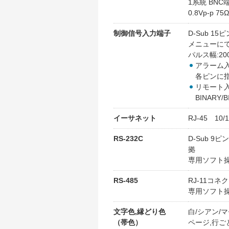
1系統 BNC
0.8Vp-p 
制御信号入力端子
D-Sub 1
メニューに
パルス幅:20
アラーム入
各ピンに
リモート入
BINAR
イーサネット
RJ-45 1
RS-232C
D-Sub 9ピ
拠
専用ソフト
RS-485
RJ-11コネク
専用ソフト
文字色,縁どり色
白/シアン/マ
（帯色）
ページ,行ご