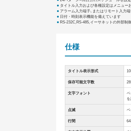
タイトル入力および各種設定はメニューおよ
アラーム入力端子､またはリモート入力端
日付・時刻表示機能を備えています
RS-232C,RS-485,イーサネットの外
仕様
タイトル表示形式
1
保存可能文字数
2
文字フォント
ペ
を
点滅
ペ
行間
6