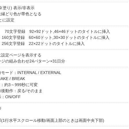
タ塗り) 表示/非表示
は縁どり色が帯色となる
とに設定
ト 70文字登録 92×92ドット,46×46ドットのタイトルに挿入
ト 160文字登録 60×60ドット,30×30ドットのタイトルに挿入
ト 256文字登録 22×22ドットのタイトルに挿入
に設定ページを表示する
ジの組み合わせ24パターン×31日分
ード：INTERNAL / EXTERNAL
E / BREAK
間：約3～999秒に可変
除後動作：戻る/そのまま
：ON/OFF
秒
(1行水平スクロール移動/画面上部のときは画面中央下部)