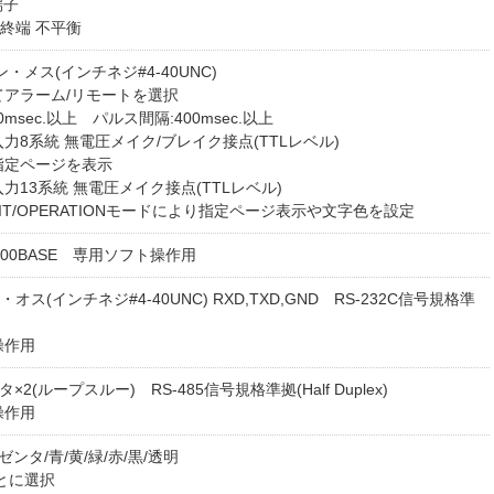
端子
75Ω終端 不平衡
5ピン・メス(インチネジ#4-40UNC)
てアラーム/リモートを選択
0msec.以上 パルス間隔:400msec.以上
力8系統 無電圧メイク/ブレイク接点(TTLレベル)
指定ページを表示
力13系統 無電圧メイク接点(TTLレベル)
Y/BIT/OPERATIONモードにより指定ページ表示や文字色を設定
0/100BASE 専用ソフト操作用
ン・オス(インチネジ#4-40UNC) RXD,TXD,GND RS-232C信号規格準
操作用
タ×2(ループスルー) RS-485信号規格準拠(Half Duplex)
操作用
ゼンタ/青/黄/緑/赤/黒/透明
とに選択