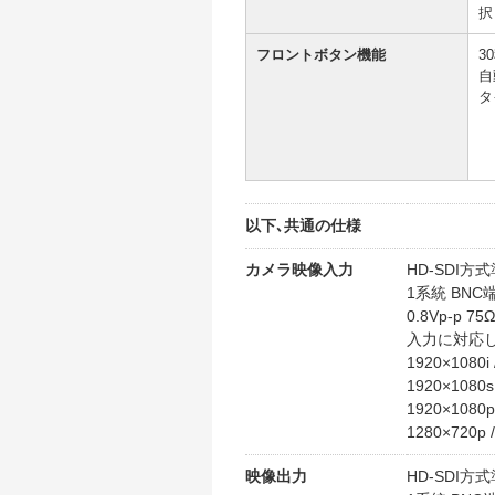
択
フロントボタン機能
3
自
タ
以下､共通の仕様
カメラ映像入力
HD-SDI方
1系統 BNC
0.8Vp-p 
入力に対応
1920×1080
1920×1080
1920×1080
1280×720
映像出力
HD-SDI方