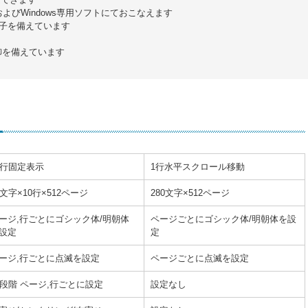
びWindows専用ソフトにておこなえます
子を備えています
部制御を備えています
0行固定表示
1行水平スクロール移動
8文字×10行×512ページ
280文字×512ページ
ージ,行ごとにゴシック体/明朝体
ページごとにゴシック体/明朝体を設
設定
定
ージ,行ごとに点滅を設定
ページごとに点滅を設定
4段階 ページ,行ごとに設定
設定なし