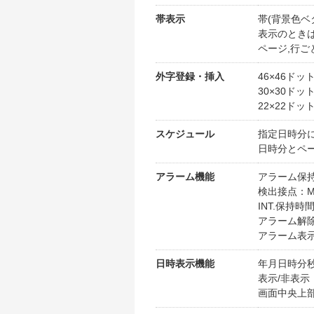
帯表示
帯(背景色ベ
表示のとき
ページ,行ご
外字登録・挿入
46×46ドッ
30×30ドッ
22×22ドッ
スケジュール
指定日時分
日時分とペー
アラーム機能
アラーム保持モ
検出接点：MAK
INT.保持時
アラーム解
アラーム表示
日時表示機能
年月日時分
表示/非表示
画面中央上部