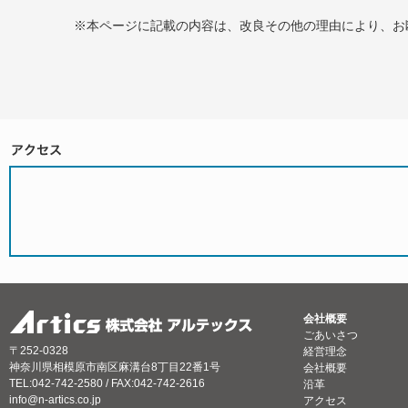
※本ページに記載の内容は、改良その他の理由により、お
会社概要
ごあいさつ
〒252-0328
経営理念
神奈川県相模原市南区麻溝台8丁目22番1号
会社概要
TEL:042-742-2580 / FAX:042-742-2616
沿革
info@n-artics.co.jp
アクセス