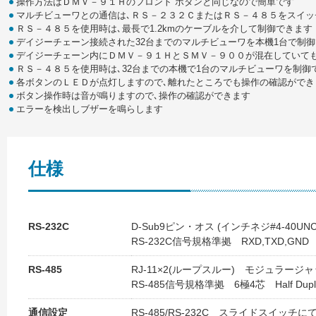
操作方法はＤＭＶ－９１Ｈのフロント ボタンと同じなので簡単です
マルチビューワとの通信は､ＲＳ－２３２ＣまたはＲＳ－４８５をスイッ
ＲＳ－４８５を使用時は､最長で1.2kmのケーブルを介して制御できます
デイジーチェーン接続された32台までのマルチビューワを本機1台で制
デイジーチェーン内にＤＭＶ－９１ＨとＳＭＶ－９００が混在していて
ＲＳ－４８５を使用時は､32台までの本機で1台のマルチビューワを制御
各ボタンのＬＥＤが点灯しますので､離れたところでも操作の確認ができ
ボタン操作時は音が鳴りますので､操作の確認ができます
エラーを検出しブザーを鳴らします
仕様
RS-232C
D-Sub9ピン・オス (インチネジ#4-40U
RS-232C信号規格準拠 RXD,TXD,G
RS-485
RJ-11×2(ループスルー) モジュラージ
RS-485信号規格準拠 6極4芯 Half Dupl
通信設定
RS-485/RS-232C スライドスイッチに