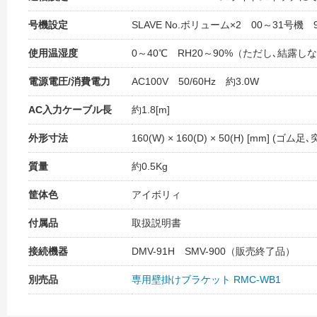
号機設定
SLAVE No.ボリューム×2 00～31号機
使用温湿度
0～40℃ RH20～90%（ただし､結露し
電源電圧/消費電力
AC100V 50/60Hz 約3.0W
AC入力ケーブル長
約1.8[m]
外形寸法
160(W) × 160(D) × 50(H) [mm] (ゴ
質量
約0.5Kg
筐体色
アイボリィ
付属品
取扱説明書
接続機器
DMV-91H SMV-900（販売終了品）
別売品
専用壁掛けブラケット RMC-WB1