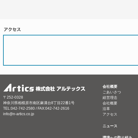
会社概要
ごあいさつ
〒252-0328
経営理念
神奈川県相模原市南区麻溝台8丁目22番1号
会社概要
TEL:042-742-2580 / FAX:042-742-2616
沿革
info@n-artics.co.jp
アクセス
ニュース
環境への取り組み