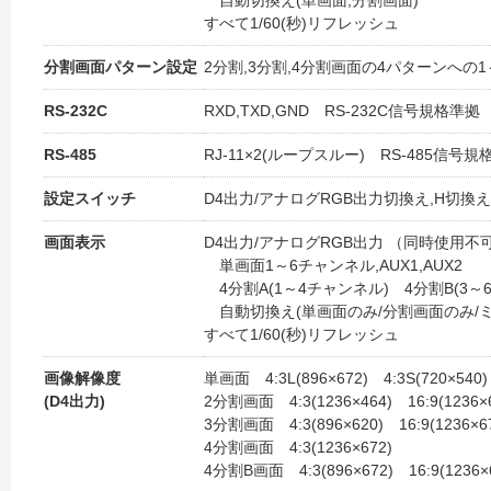
自動切換え(単画面,分割画面)
すべて1/60(秒)リフレッシュ
分割画面パターン設定
2分割,3分割,4分割画面の4パターンへの
RS-232C
RXD,TXD,GND RS-232C信号規格準拠 
RS-485
RJ-11×2(ループスルー) RS-485信号規
設定スイッチ
D4出力/アナログRGB出力切換え,H切換え
画面表示
D4出力/アナログRGB出力 （同時使用不
単画面1～6チャンネル,AUX1,AUX2
4分割A(1～4チャンネル) 4分割B(3～
自動切換え(単画面のみ/分割画面のみ/ミ
すべて1/60(秒)リフレッシュ
画像解像度
単画面 4:3L(896×672) 4:3S(720×540) 
(D4出力)
2分割画面 4:3(1236×464) 16:9(1236×
3分割画面 4:3(896×620) 16:9(1236×6
4分割画面 4:3(1236×672)
4分割B画面 4:3(896×672) 16:9(1236×