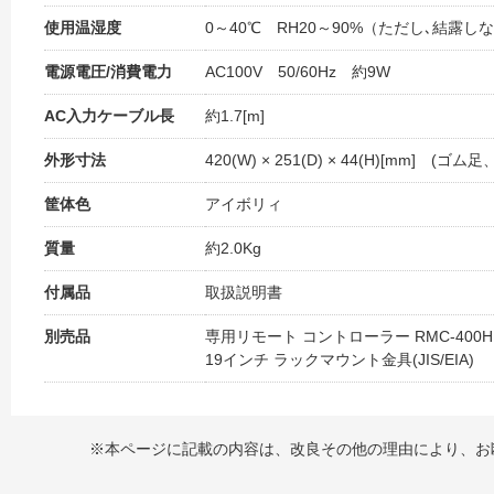
使用温湿度
0～40℃ RH20～90%（ただし､結露し
電源電圧/消費電力
AC100V 50/60Hz 約9W
AC入力ケーブル長
約1.7[m]
外形寸法
420(W) × 251(D) × 44(H)[mm] (
筐体色
アイボリィ
質量
約2.0Kg
付属品
取扱説明書
別売品
専用リモート コントローラー RMC-400H
19インチ ラックマウント金具(JIS/EIA)
※本ページに記載の内容は、改良その他の理由により、お