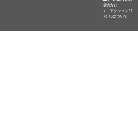
環境方針
エコアクション21
RoHSについて