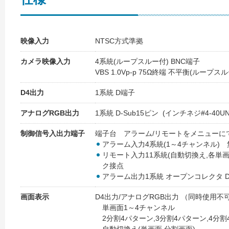
映像入力
NTSC方式準拠
カメラ映像入力
4系統(ループスルー付) BNC端子
VBS 1.0Vp-p 75Ω終端 不平衡(ループス
D4出力
1系統 D端子
アナログRGB出力
1系統 D-Sub15ピン (インチネジ#4-40UN
制御信号入出力端子
端子台 アラーム/リモートをメニューに
アラーム入力4系統(1～4チャンネル)
リモート入力11系統(自動切換え,各単
ク接点
アラーム出力1系統 オープンコレクタ DC
画面表示
D4出力/アナログRGB出力 （同時使用不
単画面1～4チャンネル
2分割4パターン,3分割4パターン,4分割4