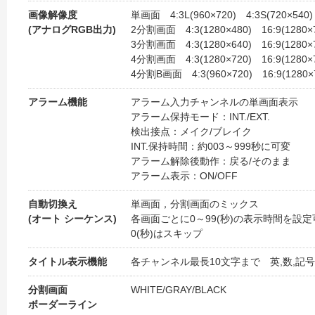
画像解像度
単画面 4:3L(960×720) 4:3S(720×540) 
(アナログRGB出力)
2分割画面 4:3(1280×480) 16:9(1280×
3分割画面 4:3(1280×640) 16:9(1280×
4分割画面 4:3(1280×720) 16:9(1280×
4分割B画面 4:3(960×720) 16:9(1280×
アラーム機能
アラーム入力チャンネルの単画面表示
アラーム保持モード：INT./EXT.
検出接点：メイク/ブレイク
INT.保持時間：約003～999秒に可変
アラーム解除後動作：戻る/そのまま
アラーム表示：ON/OFF
自動切換え
単画面，分割画面のミックス
(オート シーケンス)
各画面ごとに0～99(秒)の表示時間を設定
0(秒)はスキップ
タイトル表示機能
各チャンネル最長10文字まで 英,数,記
分割画面
WHITE/GRAY/BLACK
ボーダーライン