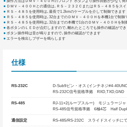
操作方法はＤＭＶ－４００Ｈのフロント ボタンより操作回数が少なく簡
ＤＭＶ－４００Ｈとの通信は､ＲＳ－２３２ＣまたはＲＳ－４８５をスイ
ＲＳ－４８５を使用時は､最長で1.2kmのケーブルを介して制御できます
ＲＳ－４８５を使用時は､32台までのＤＭＶ－４００Ｈを本機1台で制御
ＲＳ－４８５を使用時は､32台までの本機で1台のＤＭＶ－４００Ｈを制
各ボタンのＬＥＤが点灯しますので､離れたところでも操作の確認ができ
ボタン操作時は音が鳴りますので､操作の確認ができます
エラーを検出しブザーを鳴らします
仕様
RS-232C
D-Sub9ピン・オス (インチネジ#4-40U
RS-232C信号規格準拠 RXD,TXD,G
RS-485
RJ-11×2(ループスルー) モジュラージ
RS-485信号規格準拠 6極4芯 Half Dupl
通信設定
RS-485/RS-232C スライドスイッチに