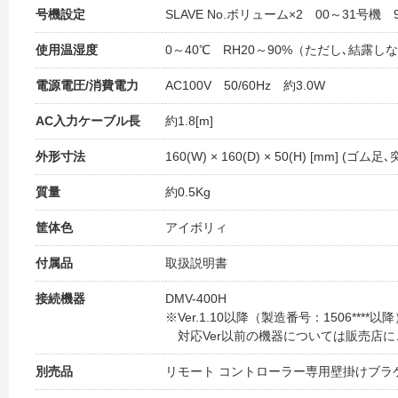
号機設定
SLAVE No.ボリューム×2 00～31号機
使用温湿度
0～40℃ RH20～90%（ただし､結露し
電源電圧/消費電力
AC100V 50/60Hz 約3.0W
AC入力ケーブル長
約1.8[m]
外形寸法
160(W) × 160(D) × 50(H) [mm] (ゴ
質量
約0.5Kg
筐体色
アイボリィ
付属品
取扱説明書
接続機器
DMV-400H
※Ver.1.10以降（製造番号：1506****以
対応Ver以前の機器については販売店に
別売品
リモート コントローラー専用壁掛けブラケッ