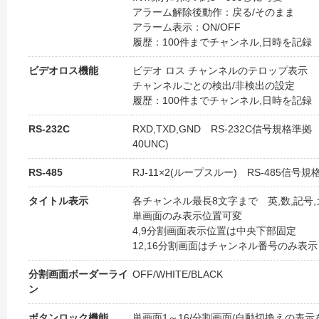
アラーム解除後動作：戻る/そのまま
アラーム表示：ON/OFF
履歴：100件までチャンネル,日時を記録
ビデオロス機能
ビデオ ロス チャンネルのテロップ表示
チャンネルごとの検出/非検出の設定
履歴：100件までチャンネル,日時を記録
RS-232C
RXD,TXD,GND RS-232C信号規格準拠
40UNC)
RS-485
RJ-11×2(ループスルー) RS-485信号規
タイトル表示
各チャンネル最長8文字まで 英,数,記号
単画面のみ表示位置可変
4,9分割画面表示位置は中央下部固定
12,16分割画面はチャンネル番号のみ表示
分割画面ボーダーライ
OFF/WHITE/BLACK
ン
ボタンロック機能
単画面1～16/分割画面/自動切換えの表