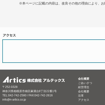
※本ページに記載の内容は、改良その他の理由により、お
会社概要
ごあいさつ
〒252-0328
経営理念
神奈川県相模原市南区麻溝台8丁目22番1号
会社概要
TEL:042-742-2580 / FAX:042-742-2616
沿革
info@n-artics.co.jp
アクセス