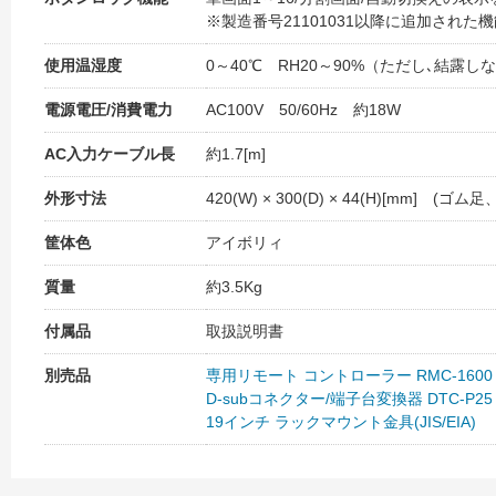
※製造番号21101031以降に追加された
使用温湿度
0～40℃ RH20～90%（ただし､結露し
電源電圧/消費電力
AC100V 50/60Hz 約18W
AC入力ケーブル長
約1.7[m]
外形寸法
420(W) × 300(D) × 44(H)[mm] (
筐体色
アイボリィ
質量
約3.5Kg
付属品
取扱説明書
別売品
専用リモート コントローラー RMC-1600
D-subコネクター/端子台変換器 DTC-P25
19インチ ラックマウント金具(JIS/EIA)